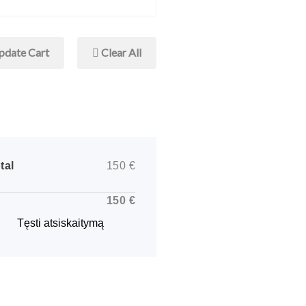
date Cart
Clear All
tal
150
€
150
€
Tęsti atsiskaitymą