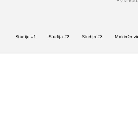
PVM kod
Studija #1
Studija #2
Studija #3
Makiažo vi