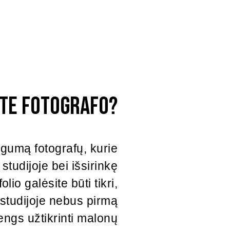
ote fotografo?
augumą fotografų, kurie
 studijoje bei išsirinkę
lio galėsite būti tikri,
s studijoje nebus pirmą
engs užtikrinti malonų