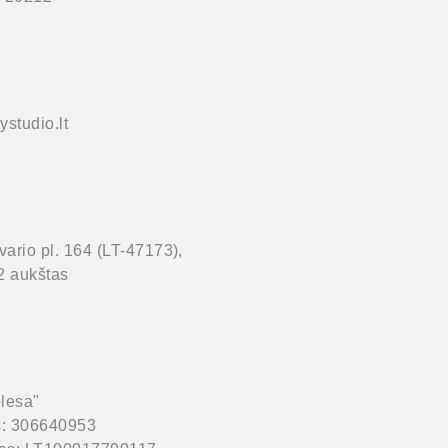
studio.lt
ario pl. 164 (LT-47173),
2 aukštas
lesa"
s: 306640953