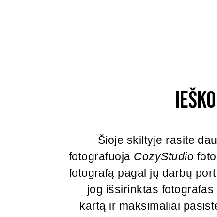
Iešk
Šioje skiltyje rasite d
fotografuoja
CozyStudio
foto
fotografą pagal jų darbų portfo
jog išsirinktas fotografa
kartą ir maksimaliai pasist