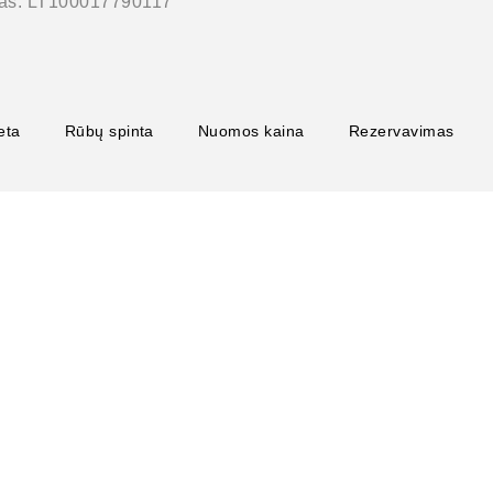
as: LT100017790117
eta
Rūbų spinta
Nuomos kaina
Rezervavimas