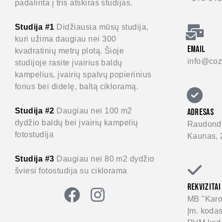
padalinta į tris atskiras studijas.
Studija #1
Didžiausia mūsų studija,
kuri užima daugiau nei 300
EMAIL
kvadratinių metrų plotą. Šioje
info@cozy
studijoje rasite įvairius baldų
kampelius, įvairių spalvų popierinius
fonus bei didelę, baltą cikloramą.
Studija #2
Daugiau nei 100 m2
ADRESAS
dydžio baldų bei įvairių kampelių
Raudondv
fotostudija
Kaunas, 
Studija #3
Daugiau nei 80 m2 dydžio
šviesi fotostudija su ciklorama
REKVIZITAI
MB "Karo
Įm. koda