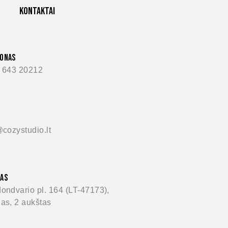
Kontaktai
FONAS
 643 20212
@cozystudio.lt
AS
ondvario pl. 164 (LT-47173),
as, 2 aukštas