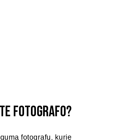
ote fotografo?
augumą fotografų, kurie