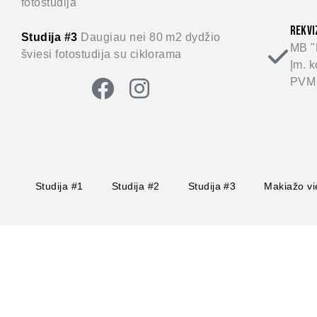
fotostudija
REKVI
Studija #3
Daugiau nei 80 m2 dydžio
MB "
šviesi fotostudija su ciklorama
Įm. 
PVM 
Studija #1
Studija #2
Studija #3
Makiažo vi