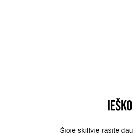
Iešk
Šioje skiltyje rasite d