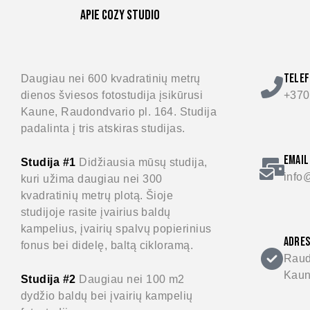
Apie Cozy Studio
TELE
Daugiau nei 600 kvadratinių metrų
dienos šviesos fotostudija įsikūrusi
+370
Kaune, Raudondvario pl. 164. Studija
padalinta į tris atskiras studijas.
EMAIL
Studija #1
Didžiausia mūsų studija,
info
kuri užima daugiau nei 300
kvadratinių metrų plotą. Šioje
studijoje rasite įvairius baldų
kampelius, įvairių spalvų popierinius
ADRES
fonus bei didelę, baltą cikloramą.
Raud
Kaun
Studija #2
Daugiau nei 100 m2
dydžio baldų bei įvairių kampelių