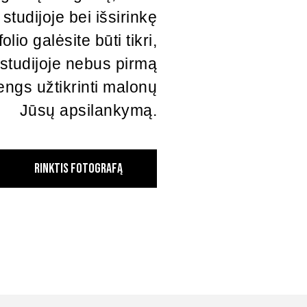
 studijoje bei išsirinkę
lio galėsite būti tikri,
s studijoje nebus pirmą
engs užtikrinti malonų
Jūsų apsilankymą.
RINKTIS FOTOGRAFĄ