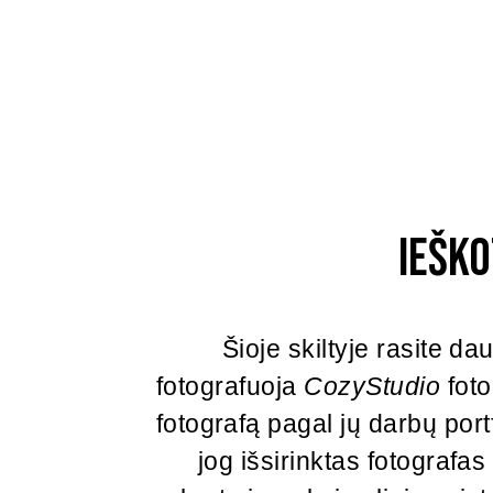
Iešk
Šioje skiltyje rasite d
fotografuoja
CozyStudio
foto
fotografą pagal jų darbų portfo
jog išsirinktas fotografa