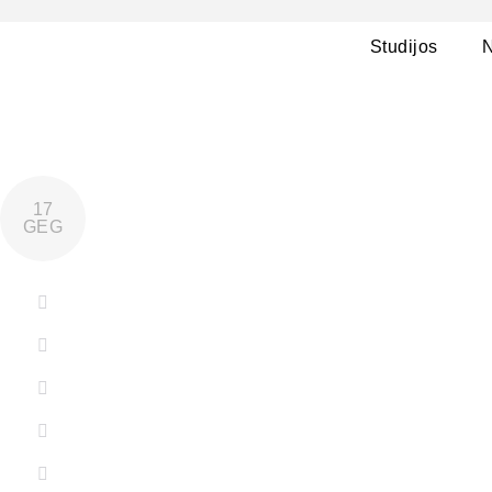
Studijos
N
17
GEG