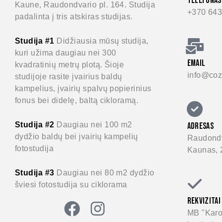
TELEFONAS
Kaune, Raudondvario pl. 164. Studija
+370 643
padalinta į tris atskiras studijas.
Studija #1
Didžiausia mūsų studija,
kuri užima daugiau nei 300
EMAIL
kvadratinių metrų plotą. Šioje
info@cozy
studijoje rasite įvairius baldų
kampelius, įvairių spalvų popierinius
fonus bei didelę, baltą cikloramą.
Studija #2
Daugiau nei 100 m2
ADRESAS
dydžio baldų bei įvairių kampelių
Raudondv
fotostudija
Kaunas, 
Studija #3
Daugiau nei 80 m2 dydžio
šviesi fotostudija su ciklorama
REKVIZITAI
MB "Karo