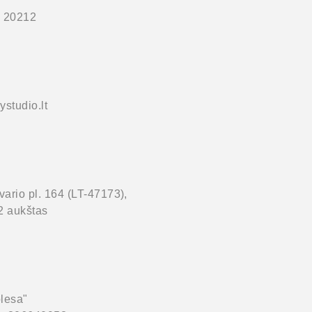
 20212
studio.lt
ario pl. 164 (LT-47173),
2 aukštas
lesa"