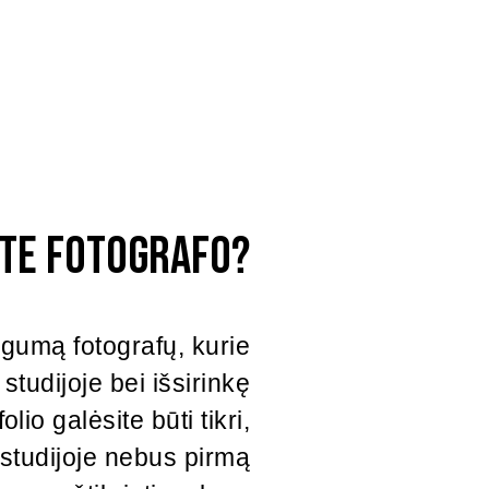
ote fotografo?
augumą fotografų, kurie
 studijoje bei išsirinkę
lio galėsite būti tikri,
s studijoje nebus pirmą