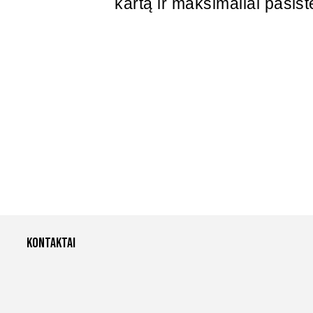
kartą ir maksimaliai pasist
Kontaktai