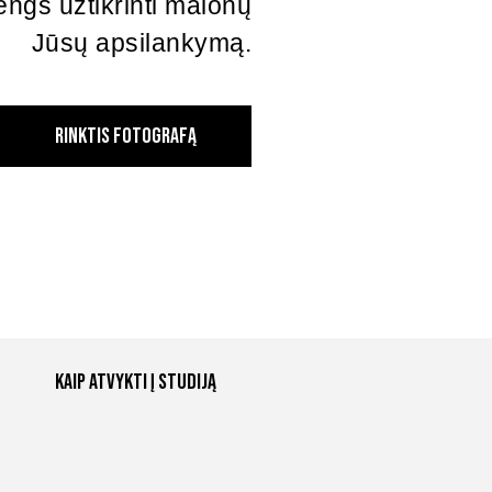
engs užtikrinti malonų
Jūsų apsilankymą.
RINKTIS FOTOGRAFĄ
Kaip atvykti į studiją